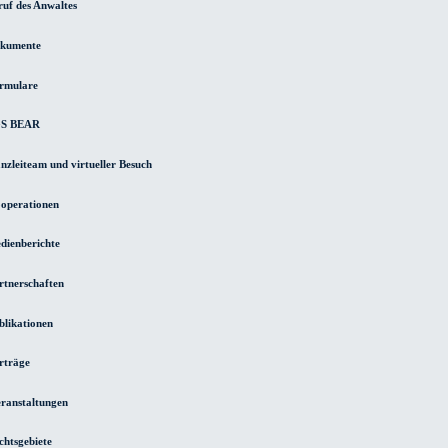
uf des Anwaltes
kumente
rmulare
S BEAR
nzleiteam und virtueller Besuch
operationen
dienberichte
rtnerschaften
blikationen
rträge
ranstaltungen
chtsgebiete