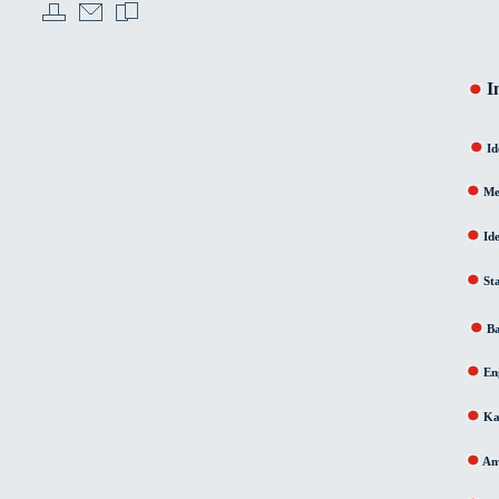
I
Id
Me
Id
St
Ba
En
Ka
An