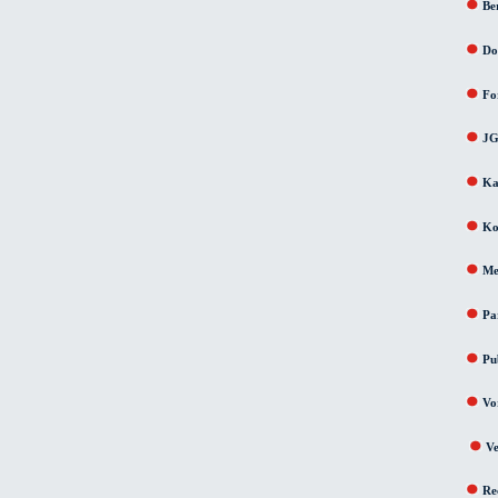
Ber
Do
Fo
JG
Ka
Ko
Me
Pa
Pu
Vo
Ve
Re