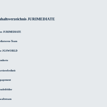
nhaltsverzeichnis JURIMEDIATE
ee JURIMEDIATE
diatoren-Team
ee JGSWORLD
andorte
rrierefreiheit
gagement
nzleifelder
waltsteam